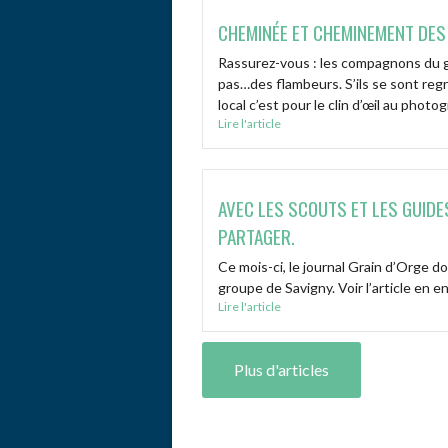
CHEMINÉE ET CHEMINEMENT DES
Rassurez-vous : les compagnons du g
pas…des flambeurs. S’ils se sont re
local c’est pour le clin d’œil au photog
Lire l'article
AVEC LES SCOUTS ET LES GUIDE
PARTAGER.
Ce mois-ci, le journal Grain d’Orge d
groupe de Savigny. Voir l’article en e
Lire l'article
Plus d'articles