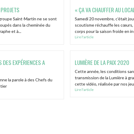
 PROJETS
« ÇA VA CHAUFFER AU LOCAL
roupe Saint-Martin ne se sont
Samedi 20 novembre, c’était jou
groupés dans la cheminée du
scoutisme réchauffe les cœurs, 
raphe et à...
corps pour la saison froide en in
Lire l'article
S DES EXPÉRIENCES A
LUMIÈRE DE LA PAIX 2020
Cette année, les conditions san
transmission de la Lumière à g
onne la parole à des Chefs du
cette vidéo, réalisée par nos jeu
ntier
Lire l'article