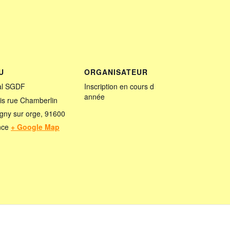
U
ORGANISATEUR
al SGDF
Inscription en cours d
année
is rue Chamberlin
gny sur orge
,
91600
nce
+ Google Map