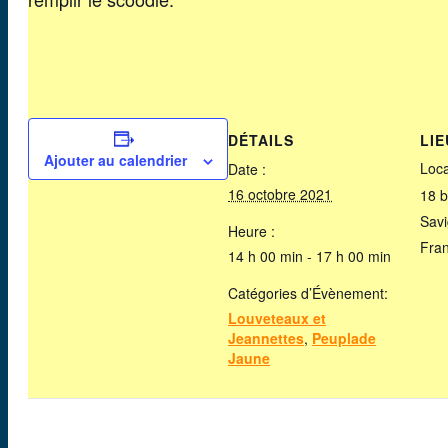
DÉTAILS
LIE
Ajouter au calendrier
Loc
Date :
16 octobre 2021
18 b
Savi
Heure :
Fra
14 h 00 min - 17 h 00 min
Catégories d’Évènement:
Louveteaux et
Jeannettes
,
Peuplade
Jaune