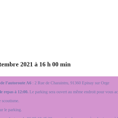
tembre 2021 à 16 h 00 min
 de l’autoroute A6
:
2 Rue de Charaintru, 91360 Epinay sur Orge
e repas à 12:00.
Le parking sera ouvert au même endroit pour vous acc
e scoutisme.
ur le parking.