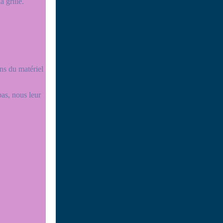
 grille.
ns du matériel
as, nous leur