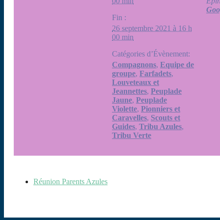
00 min
Épi
Goo
Fin :
26 septembre 2021 à 16 h
00 min
Catégories d’Évènement:
Compagnons
,
Equipe de
groupe
,
Farfadets
,
Louveteaux et
Jeannettes
,
Peuplade
Jaune
,
Peuplade
Violette
,
Pionniers et
Caravelles
,
Scouts et
Guides
,
Tribu Azules
,
Tribu Verte
Réunion Parents Azules