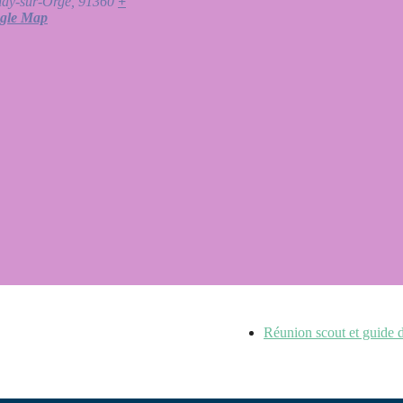
nay-sur-Orge
,
91360
+
gle Map
Réunion scout et guide de