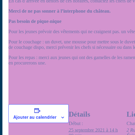
En cas d’arrivée en dehors de ces horaires, contactez les chefs de v
Merci de ne pas sonner à l’interphone du château.
Pas besoin de pique-nique
Pour les jeunes prévoir des vêtements qui ne craignent pas. un vêt
Pour le couchage : un duvet, une mousse pour mettre sous le duvet,
de couchage dispo, merci prévenir les chefs si nécessaire ou dans 
Pour les repas : merci aux jeunes qui ont des gamelles de les ra
en procurerons une.
Détails
Li
Ajouter au calendrier
Début :
Chat
25 septembre 2021 à 14 h
2 Ru