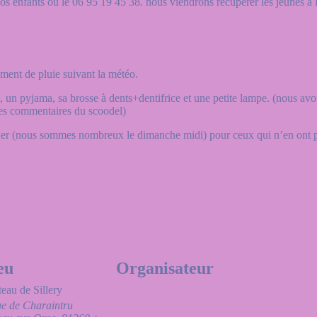
os enfants ou le 06 95 19 45 38. nous viendrons recupèrer les jeunes à la
ement de pluie suivant la météo.
 un pyjama, sa brosse à dents+dentifrice et une petite lampe. (nous avo
les commentaires du scoodel)
mener (nous sommes nombreux le dimanche midi) pour ceux qui n’en ont p
eu
Organisateur
eau de Sillery
e de Charaintru