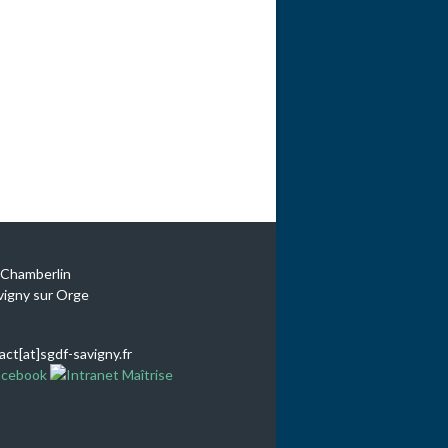
e Chamberlin
vigny sur Orge
tact[at]sgdf-savigny.fr