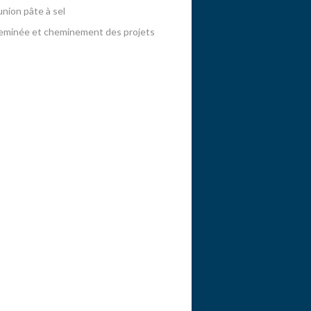
nion pâte à sel
minée et cheminement des projets