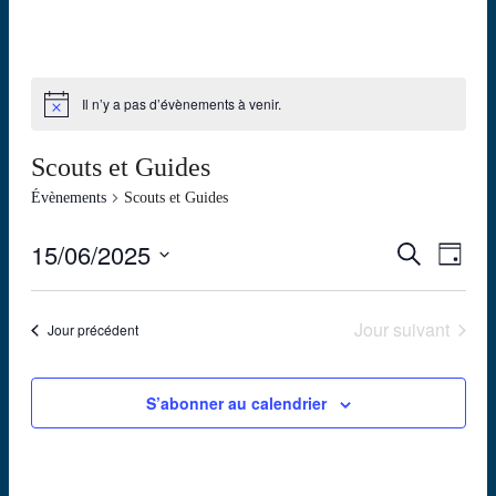
Il n’y a pas d’évènements à venir.
Scouts et Guides
Évènements
Scouts et Guides
15/06/2025
Recherch
Navig
Recherche
Jour
de
et
Sélectionnez
vues
une
navigatio
Évèn
date.
Jour suivant
Jour précédent
de
vues
Évèneme
S’abonner au calendrier