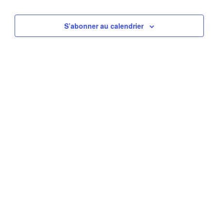
navigati
Évè
de
S’abonner au calendrier
vues
Évèneme