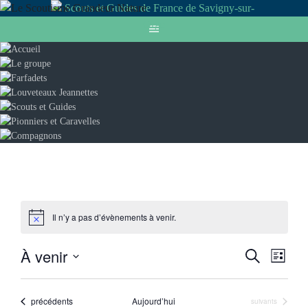
Aller
au
contenu
Il n’y a pas d’évènements à venir.
À venir
Recherche
Recherc
Navi
Liste
Sélectionnez
de
et
une
Évènements
précédents
Aujourd’hui
Évènements
suivants
vues
date.