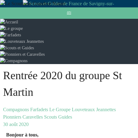
Rentrée 2020 du groupe St
Martin
Compagnons
Farfadets
Le Groupe
Louveteaux Jeannettes
Pionniers Caravelles
Scouts Guides
30 août 2020
Bonjour à tous,