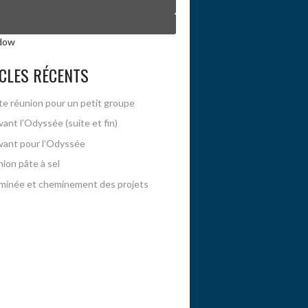
CLES RÉCENTS
te réunion pour un petit groupe
vant l’Odyssée (suite et fin)
vant pour l’Odyssée
ion pâte à sel
inée et cheminement des projets