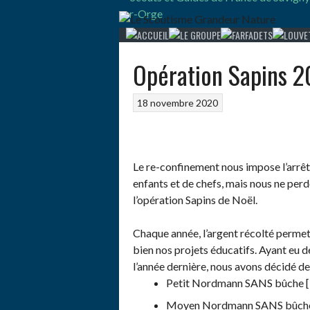
Aller
au
contenu
Opération Sapins 
18 novembre 2020
Le re-confinement nous impose l’arrêt
enfants et de chefs, mais nous ne per
l’opération Sapins de Noël.
Chaque année, l’argent récolté permet
bien nos projets éducatifs. Ayant eu d
l’année dernière, nous avons décidé d
Petit Nordmann SANS bûche [
Moyen Nordmann SANS bûche 