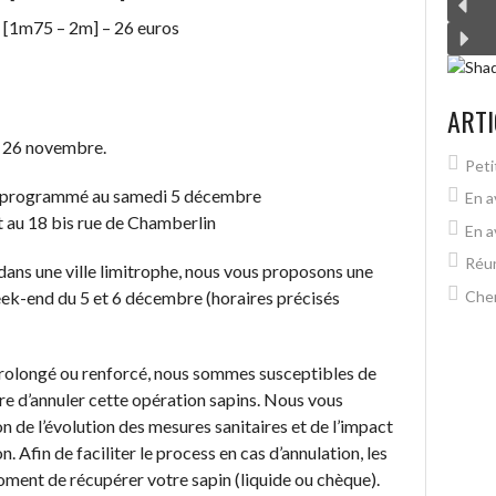
[1m75 – 2m] – 26 euros
ARTI
i 26 novembre.
Peti
tant programmé au samedi 5 décembre
En a
t au 18 bis rue de Chamberlin
En a
Réun
dans une ville limitrophe, nous vous proposons une
week-end du 5 et 6 décembre (horaires précisés
Chem
 prolongé ou renforcé, nous sommes susceptibles de
oire d’annuler cette opération sapins. Nous vous
 de l’évolution des mesures sanitaires et de l’impact
. Afin de faciliter le process en cas d’annulation, les
ment de récupérer votre sapin (liquide ou chèque).