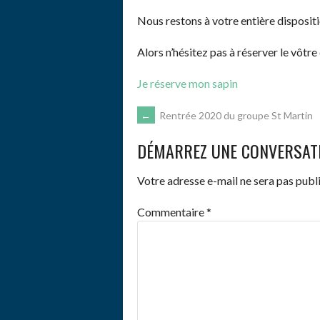
Nous restons à votre entière disposit
Alors n’hésitez pas à réserver le vôtre
Je réserve mon sapin
NAVIGATION
←
Rentrée 2020 du groupe St Martin
DÉMARREZ UNE CONVERSAT
DES
Votre adresse e-mail ne sera pas publi
ARTICLES
Commentaire
*