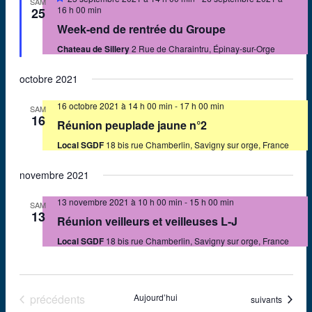
SAM
en
16 h 00 min
25
avant
Week-end de rentrée du Groupe
Chateau de Sillery
2 Rue de Charaintru, Épinay-sur-Orge
octobre 2021
16 octobre 2021 à 14 h 00 min
-
17 h 00 min
SAM
16
Réunion peuplade jaune n°2
Local SGDF
18 bis rue Chamberlin, Savigny sur orge, France
novembre 2021
13 novembre 2021 à 10 h 00 min
-
15 h 00 min
SAM
13
Réunion veilleurs et veilleuses L-J
Local SGDF
18 bis rue Chamberlin, Savigny sur orge, France
Évènements
précédents
Aujourd’hui
Évènements
suivants