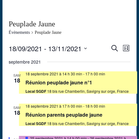
Peuplade Jaune
Évènements
Peuplade Jaune
18/09/2021
 - 
13/11/2021
Recherch
Navig
Recherche
Liste
de
et
Sélectionnez
vues
une
septembre 2021
navigatio
Évèn
date.
de
18 septembre 2021 à 14 h 30 min
-
17 h 00 min
SAM
18
vues
Réunion peuplade jaune n°1
Évèneme
Local SGDF
18 bis rue Chamberlin, Savigny sur orge, France
18 septembre 2021 à 17 h 00 min
-
18 h 00 min
SAM
18
Réunion parents peuplade jaune
Local SGDF
18 bis rue Chamberlin, Savigny sur orge, France
Mis
25 septembre 2021 à 14 h 00 min
-
26 septembre 2021 à